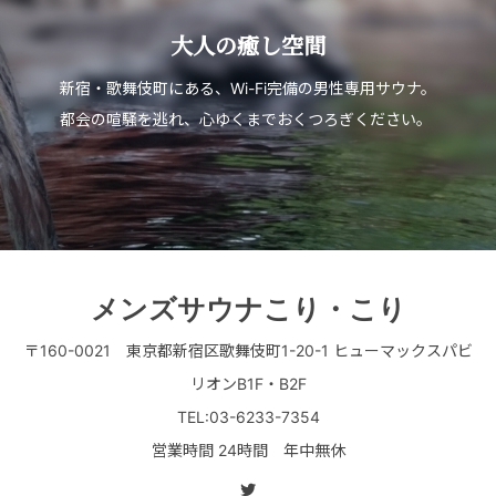
大人の癒し空間
新宿・歌舞伎町にある、Wi-Fi完備の男性専用サウナ。
都会の喧騒を逃れ、心ゆくまでおくつろぎください。
メンズサウナこり・こり
〒160-0021 東京都新宿区歌舞伎町1-20-1 ヒューマックスパビ
リオンB1F・B2F
TEL:03-6233-7354
営業時間 24時間 年中無休