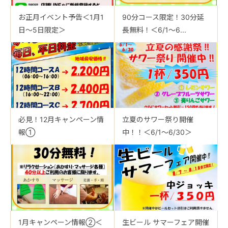
お正月イベント予告＜1月1
90分コース限定！30分延
日～5日限定＞
長無料！＜6/1～6...
必見！12月キャンペーン情
立夏のサワー祭り開催
報①
中！！＜6/1～6/30＞
1月キャンペーン情報②＜
生ビール サマーフェア開催