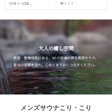
1/14 ～ 1/24...
中！！！
大人の癒し空間
新宿・歌舞伎町にある、Wi-Fi完備の男性専用サウナ。
都会の喧騒を逃れ、心ゆくまでおくつろぎください。
メンズサウナこり・こり